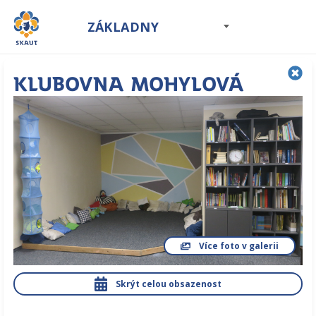
ZÁKLADNY
Klubovna Mohylová
Více foto v galerii
Skrýt celou obsazenost