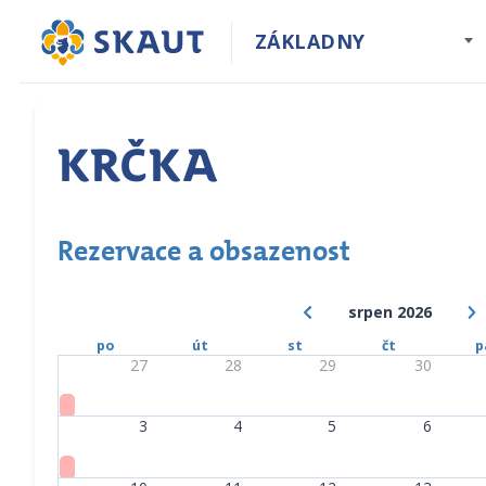
ZÁKLADNY
Krčka
Rezervace a obsazenost
srpen 2026
po
út
st
čt
p
27
28
29
30
3
4
5
6