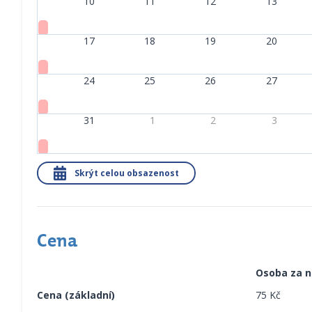
10
11
12
13
17
18
19
20
24
25
26
27
31
1
2
3
Skrýt celou obsazenost
Cena
Osoba za n
Cena (základní)
75 Kč