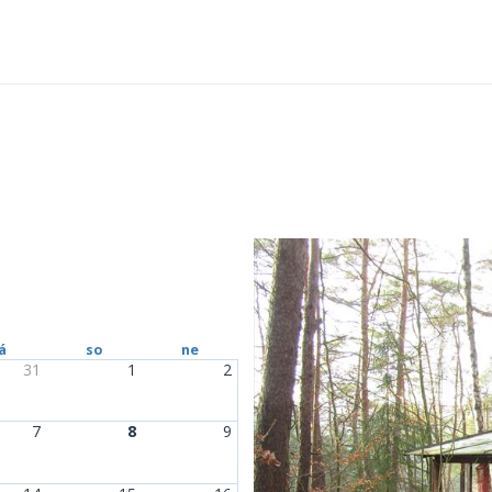
á
so
ne
31
1
2
7
8
9